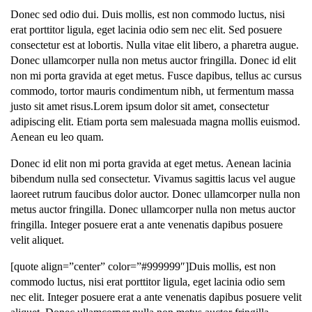
Donec sed odio dui. Duis mollis, est non commodo luctus, nisi
erat porttitor ligula, eget lacinia odio sem nec elit. Sed posuere
consectetur est at lobortis. Nulla vitae elit libero, a pharetra augue.
Donec ullamcorper nulla non metus auctor fringilla. Donec id elit
non mi porta gravida at eget metus. Fusce dapibus, tellus ac cursus
commodo, tortor mauris condimentum nibh, ut fermentum massa
justo sit amet risus.Lorem ipsum dolor sit amet, consectetur
adipiscing elit. Etiam porta sem malesuada magna mollis euismod.
Aenean eu leo quam.
Donec id elit non mi porta gravida at eget metus. Aenean lacinia
bibendum nulla sed consectetur. Vivamus sagittis lacus vel augue
laoreet rutrum faucibus dolor auctor. Donec ullamcorper nulla non
metus auctor fringilla. Donec ullamcorper nulla non metus auctor
fringilla. Integer posuere erat a ante venenatis dapibus posuere
velit aliquet.
[quote align=”center” color=”#999999″]Duis mollis, est non
commodo luctus, nisi erat porttitor ligula, eget lacinia odio sem
nec elit. Integer posuere erat a ante venenatis dapibus posuere velit