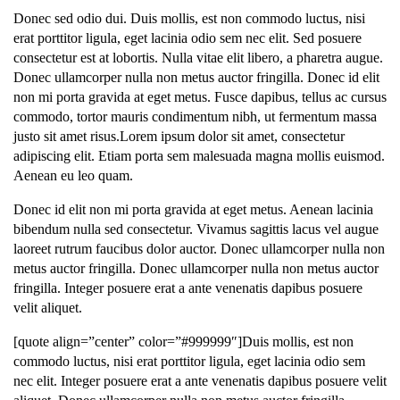
Donec sed odio dui. Duis mollis, est non commodo luctus, nisi
erat porttitor ligula, eget lacinia odio sem nec elit. Sed posuere
consectetur est at lobortis. Nulla vitae elit libero, a pharetra augue.
Donec ullamcorper nulla non metus auctor fringilla. Donec id elit
non mi porta gravida at eget metus. Fusce dapibus, tellus ac cursus
commodo, tortor mauris condimentum nibh, ut fermentum massa
justo sit amet risus.Lorem ipsum dolor sit amet, consectetur
adipiscing elit. Etiam porta sem malesuada magna mollis euismod.
Aenean eu leo quam.
Donec id elit non mi porta gravida at eget metus. Aenean lacinia
bibendum nulla sed consectetur. Vivamus sagittis lacus vel augue
laoreet rutrum faucibus dolor auctor. Donec ullamcorper nulla non
metus auctor fringilla. Donec ullamcorper nulla non metus auctor
fringilla. Integer posuere erat a ante venenatis dapibus posuere
velit aliquet.
[quote align=”center” color=”#999999″]Duis mollis, est non
commodo luctus, nisi erat porttitor ligula, eget lacinia odio sem
nec elit. Integer posuere erat a ante venenatis dapibus posuere velit